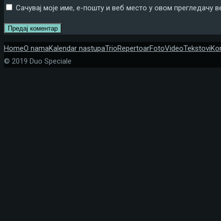
Сачувај моје име, е-пошту и веб место у овом прегледачу 
Home
O nama
Kalendar nastupa
Trio
Repertoar
Foto
Video
Tekstovi
Ko
© 2019 Duo Speciale