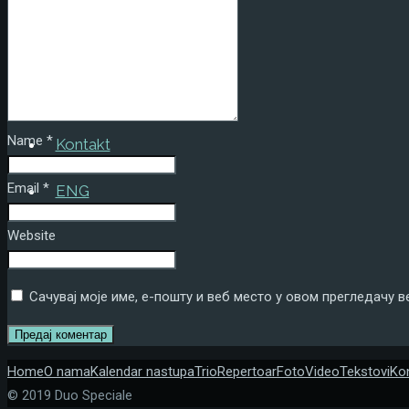
Foto
Video
Tekstovi
Name
*
Kontakt
Email
*
ENG
Website
Сачувај моје име, е-пошту и веб место у овом прегледачу 
Home
O nama
Kalendar nastupa
Trio
Repertoar
Foto
Video
Tekstovi
Ko
© 2019 Duo Speciale