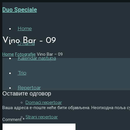
Duo Speciale
Home
Vino Bar – 09
O nama
Home
Fotografije
Vino Bar – 09
Kalendar nastupa
Trio
Repertoar
Оставите одговор
Domaći repertoar
Ваша адреса е-поште неће бити објављена.
Неопходна поља с
Strani repertoar
Comment
*