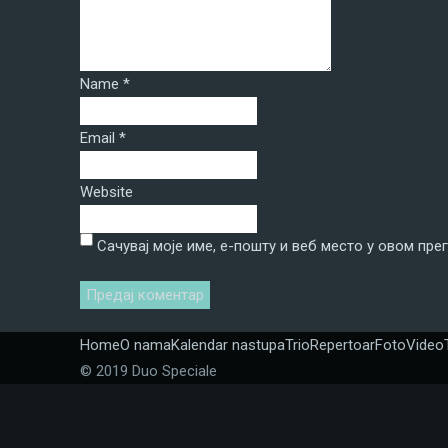
Name
*
Email
*
Website
Сачувај моје име, е-пошту и веб место у овом пр
Home
O nama
Kalendar nastupa
Trio
Repertoar
Foto
Video
© 2019 Duo Speciale