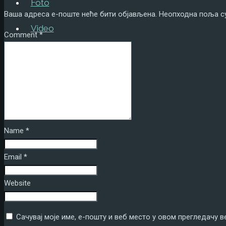
Foto
Ваша адреса е-поште неће бити објављена.
Неопходна поља с
Video
Comment
*
Tekstovi
Kontakt
ENG
Name
*
Email
*
Website
Сачувај моје име, е-пошту и веб место у овом прегледачу 