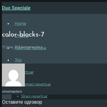
Duo Speciale
Home
color-blocks-7
O nama
11 јула, 2013
cmsmasters
Kalendar nastupa
Trio
Repertoar
Domaći repertoar
cmsmasters
Strani repertoar
Оставите одговор