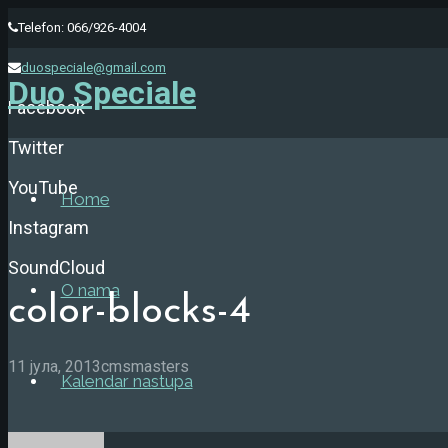
Telefon: 066/926-4004
duospeciale@gmail.com
Duo Speciale
Facebook
Twitter
YouTube
Home
Instagram
SoundCloud
O nama
color-blocks-4
11 јула, 2013
cmsmasters
Kalendar nastupa