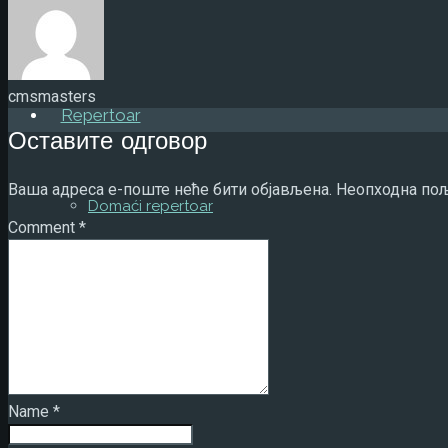
Trio
cmsmasters
Repertoar
Оставите одговор
Ваша адреса е-поште неће бити објављена.
Неопходна пољ
Domaći repertoar
Comment
*
Strani repertoar
Foto
Name
*