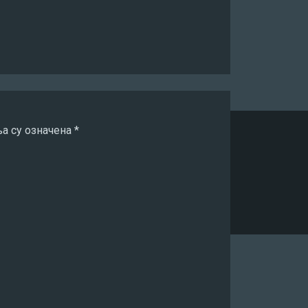
а су означена
*