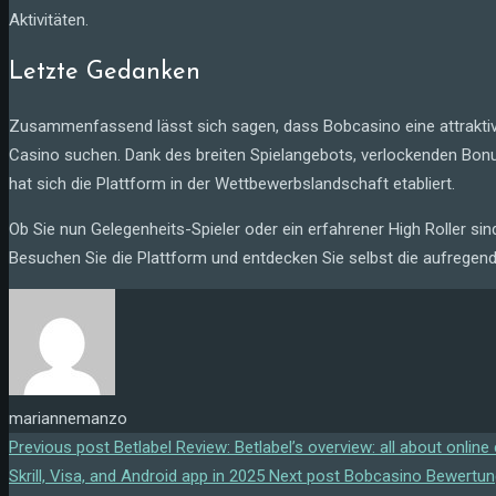
Aktivitäten.
Letzte Gedanken
Zusammenfassend lässt sich sagen, dass Bobcasino eine attraktive 
Casino suchen. Dank des breiten Spielangebots, verlockenden Bon
hat sich die Plattform in der Wettbewerbslandschaft etabliert.
Ob Sie nun Gelegenheits-Spieler oder ein erfahrener High Roller sin
Besuchen Sie die Plattform und entdecken Sie selbst die aufregenden
mariannemanzo
Previous post
Betlabel Review: Betlabel’s overview: all about onlin
Skrill, Visa, and Android app in 2025
Next post
Bobcasino Bewertung