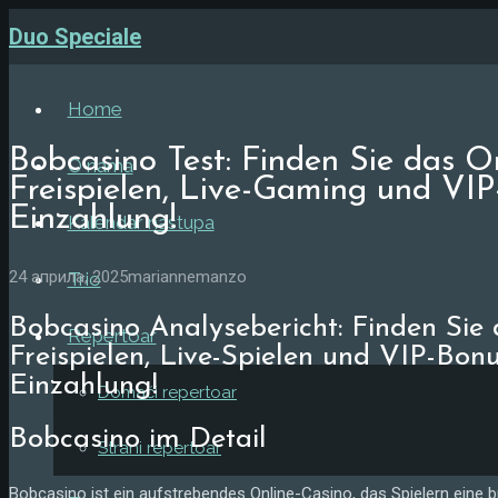
Duo Speciale
Home
Bobcasino Test: Finden Sie das O
O nama
Freispielen, Live-Gaming und VI
Einzahlung!
Kalendar nastupa
24 априла, 2025
mariannemanzo
Trio
Bobcasino Analysebericht: Finden Sie
Repertoar
Freispielen, Live-Spielen und VIP-Bo
Einzahlung!
Domaći repertoar
Bobcasino im Detail
Strani repertoar
Bobcasino ist ein aufstrebendes Online-Casino, das Spielern eine b