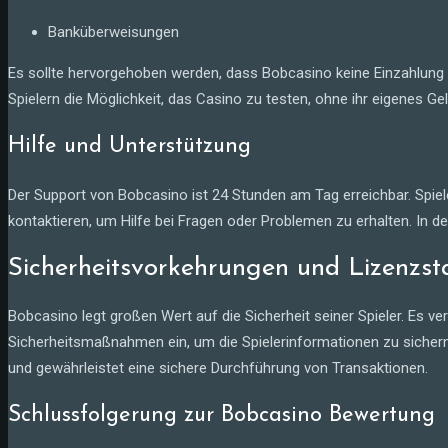
Banküberweisungen
Es sollte hervorgehoben werden, dass Bobcasino keine Einzahlung v
Spielern die Möglichkeit, das Casino zu testen, ohne ihr eigenes Ge
Hilfe und Unterstützung
Der Support von Bobcasino ist 24 Stunden am Tag erreichbar. Spie
kontaktieren, um Hilfe bei Fragen oder Problemen zu erhalten. In de
Sicherheitsvorkehrungen und Lizenzst
Bobcasino legt großen Wert auf die Sicherheit seiner Spieler. Es v
Sicherheitsmaßnahmen ein, um die Spielerinformationen zu sichern.
und gewährleistet eine sichere Durchführung von Transaktionen.
Schlussfolgerung zur Bobcasino Bewertung