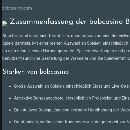
bobcasino.com
Zusammenfassung der bobcasino 
Abschließend lässt sich feststellen, dass bobcasino eine der viel
Spiele darstellt. Mit einer breiten Auswahl an Spielen, einschließli
es sich schnell einen Namen gemacht. Spielerbewertungen sind größt
benutzerfreundliche Gestaltung der Webseite und die Spielvielfalt l
Stärken von bobcasino
Große Auswahl an Spielen, einschließlich Slots und Live-Cas
Attraktive Bonusangebote, einschließlich Freispielen und Ein
Ein intuitives Design, das eine einfache Handhabung der Webs
Ein ständiger, verlässlicher Kundenservice, der jederzeit zur 