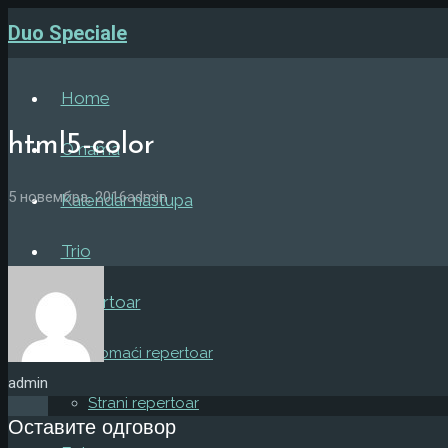
Duo Speciale
Home
html5-color
O nama
5 новембра, 2016
admin
Kalendar nastupa
Trio
Repertoar
Domaći repertoar
admin
Strani repertoar
Оставите одговор