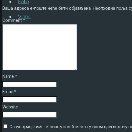
Foto
Ваша адреса е-поште неће бити објављена.
Неопходна поља с
Video
Comment
*
Tekstovi
Kontakt
ENG
Name
*
Email
*
Website
Сачувај моје име, е-пошту и веб место у овом прегледачу 