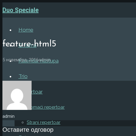
Duo Speciale
Home
feature-html5
O nama
5 новембра, 2016
admin
Kalendar nastupa
Trio
Repertoar
Domaći repertoar
admin
Strani repertoar
Оставите одговор