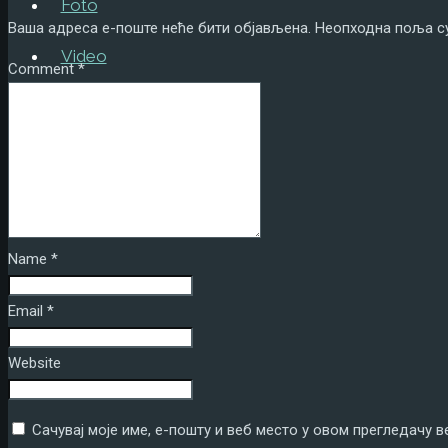
Foto
Ваша адреса е-поште неће бити објављена.
Неопходна поља с
Video
Comment
*
Tekstovi
Kontakt
ENG
Name
*
Email
*
Website
Сачувај моје име, е-пошту и веб место у овом прегледачу 