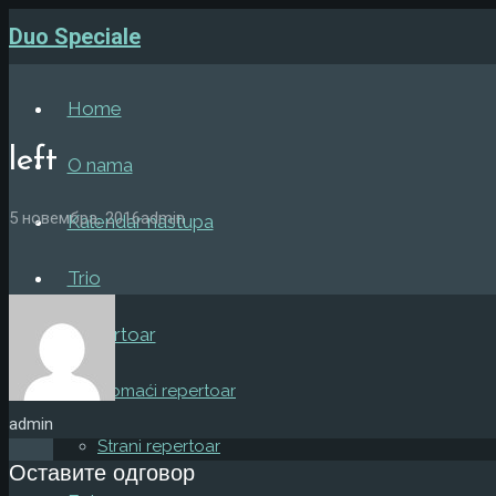
Duo Speciale
Home
left
O nama
5 новембра, 2016
admin
Kalendar nastupa
Trio
Repertoar
Domaći repertoar
admin
Strani repertoar
Оставите одговор