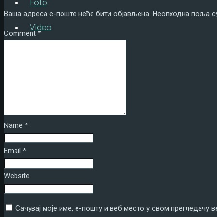
Foto
Ваша адреса е-поште неће бити објављена.
Неопходна поља с
Video
Comment
*
Tekstovi
Kontakt
ENG
Name
*
Email
*
Website
Сачувај моје име, е-пошту и веб место у овом прегледачу 