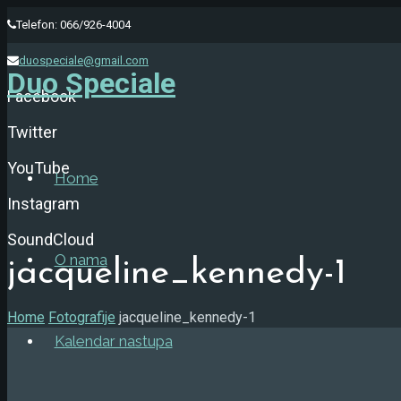
Telefon: 066/926-4004
duospeciale@gmail.com
Duo Speciale
Facebook
Twitter
YouTube
Home
Instagram
SoundCloud
O nama
jacqueline_kennedy-1
Home
Fotografije
jacqueline_kennedy-1
Kalendar nastupa