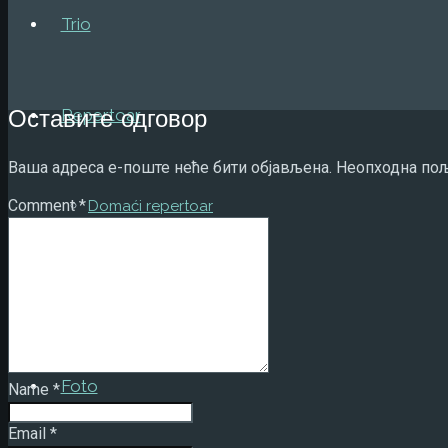
Trio
Repertoar
Оставите одговор
Ваша адреса е-поште неће бити објављена.
Неопходна пољ
Comment
*
Domaći repertoar
Strani repertoar
Foto
Name
*
Email
*