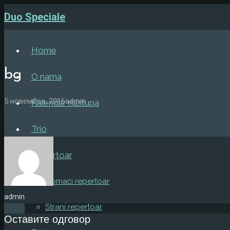
Duo Speciale
Home
bg
O nama
5 новембра, 2016
admin
Kalendar nastupa
Trio
Repertoar
Domaći repertoar
admin
Strani repertoar
Оставите одговор