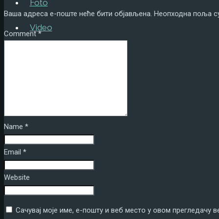
Foto
Ваша адреса е-поште неће бити објављена.
Неопходна поља с
Video
Comment
*
Tekstovi
Kontakt
ENG
Name
*
Email
*
Website
Сачувај моје име, е-пошту и веб место у овом прегледачу 