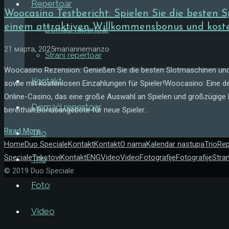
Repertoar
Woocasino Testbericht: Spielen Sie die besten 
einem attraktiven Willkommensbonus und koste
Domaći repertoar
21 марта, 2025
mariannemanzo
Strani repertoar
Woocasino Rezension: Genießen Sie die besten Slotmaschinen un
Kontakt
sowie mit kostenlosen Einzahlungen für Spieler!Woocasino: Eine d
Online-Casino, das eine große Auswahl an Spielen und großzügige
Domaći repertoar
bereithält.Bonusangebote für neue Spieler…
Read More
Trio
Home
Duo Speciale
Kontakt
Kontakt
O nama
Kalendar nastupa
Trio
Rep
Speciale
Tekstovi
Kontakt
ENG
Video
Video
Fotografije
Fotografije
Stran
Trio
© 2019 Duo Speciale
Foto
Video