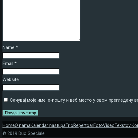
Tekstovi
Kontakt
ENG
Name
*
Email
*
Website
Сачувај моје име, е-пошту и веб место у овом прегледачу 
Home
O nama
Kalendar nastupa
Trio
Repertoar
Foto
Video
Tekstovi
Ko
© 2019 Duo Speciale