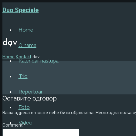
Duo Speciale
Home
dav
O nama
Home
Kontakt
dav
Kalendar nastupa
Trio
Repertoar
Оставите одговор
Foto
Ваша адреса е-поште неће бити објављена.
Неопходна поља с
Video
Comment
*