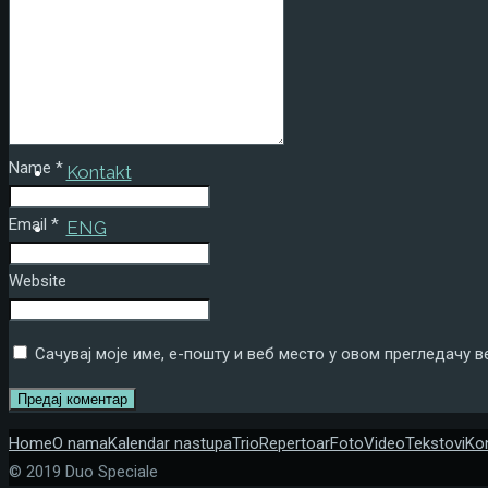
Foto
Video
Tekstovi
Name
*
Kontakt
Email
*
ENG
Website
Сачувај моје име, е-пошту и веб место у овом прегледачу 
Home
O nama
Kalendar nastupa
Trio
Repertoar
Foto
Video
Tekstovi
Ko
© 2019 Duo Speciale