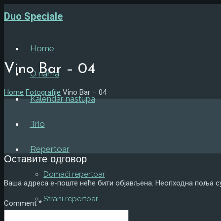
Duo Speciale
Home
Vino Bar – 04
O nama
Home
Fotografije
Vino Bar – 04
Kalendar nastupa
Trio
Repertoar
Оставите одговор
Domaći repertoar
Ваша адреса е-поште неће бити објављена.
Неопходна поља с
Strani repertoar
Comment
*