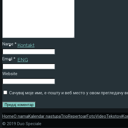
Foto
Video
Tekstovi
Name
*
Kontakt
Email
*
ENG
Website
Сачувај моје име, е-пошту и веб место у овом прегледачу 
Home
O nama
Kalendar nastupa
Trio
Repertoar
Foto
Video
Tekstovi
Ko
© 2019 Duo Speciale