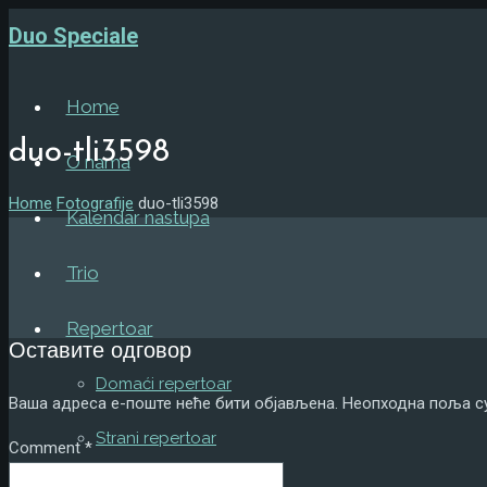
Duo Speciale
Home
duo-tli3598
O nama
Home
Fotografije
duo-tli3598
Kalendar nastupa
Trio
Repertoar
Оставите одговор
Domaći repertoar
Ваша адреса е-поште неће бити објављена.
Неопходна поља с
Strani repertoar
Comment
*