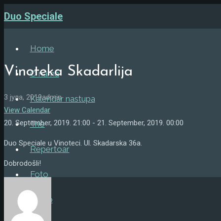
Duo Speciale
Home
Vinoteka Skadarlija
O nama
3 јула, 2019
admin
Kalendar nastupa
View Calendar
20. September, 2019. 21:00 - 21. September, 2019. 00:00
Trio
Duo Speciale u Vinoteci. Ul. Skadarska 36a.
Repertoar
Dobrodošli!
Foto
Video