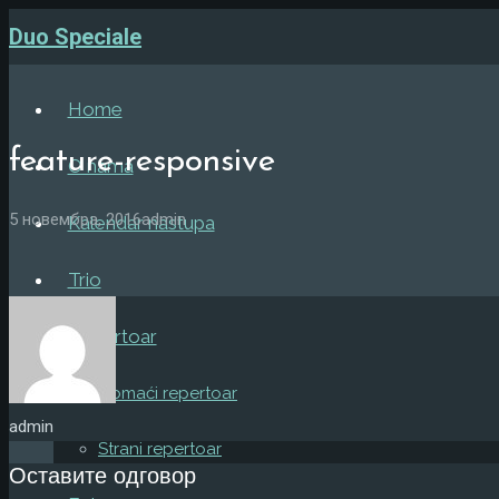
Duo Speciale
Home
feature-responsive
O nama
5 новембра, 2016
admin
Kalendar nastupa
Trio
Repertoar
Domaći repertoar
admin
Strani repertoar
Оставите одговор