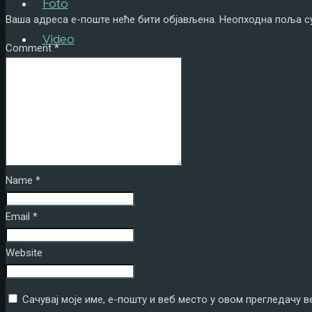
Foto
Ваша адреса е-поште неће бити објављена.
Неопходна поља с
Video
Comment
*
Tekstovi
Kontakt
ENG
Name
*
Email
*
Website
Сачувај моје име, е-пошту и веб место у овом прегледачу 