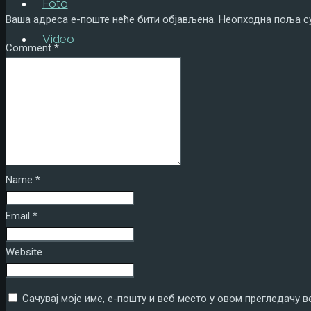
Foto
Ваша адреса е-поште неће бити објављена.
Неопходна поља с
Video
Comment
*
Tekstovi
Kontakt
ENG
Name
*
Email
*
Website
Сачувај моје име, е-пошту и веб место у овом прегледачу 