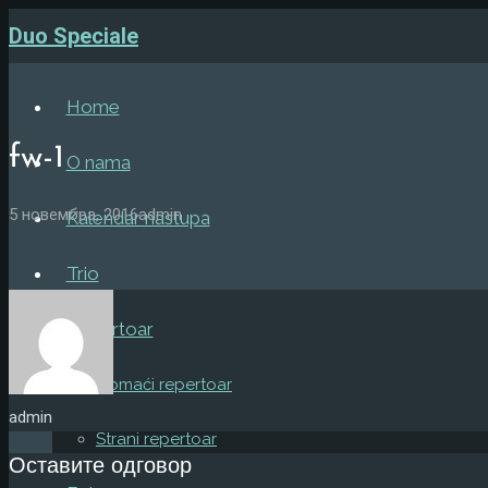
Duo Speciale
Home
fw-1
O nama
5 новембра, 2016
admin
Kalendar nastupa
Trio
Repertoar
Domaći repertoar
admin
Strani repertoar
Оставите одговор