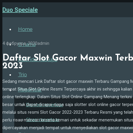
Duo Speciale
Home
4 фебруара, 2020
admin
O nama
Daftar Slot Gacor Maxwin Te
Kalendar nastupa
2023
Trio
Sedang mencari Link Daftar slot gacor maxwin Terbaru Gampang M
tempat Situs Slot Online Resmi Terpercaya akhir ini sehingga kalia
Repertoar
online terlengkap. Dalam Situs Slot Online Gampang Menang terkin
besar untuk dapat dicapai siapa saja slotter slot online gacor terp
Domaći repertoar
melalui situs resmi Slot Gacor 2022-2023 Terbaru Resmi yang tela
Strani repertoar
perlu risau mencari kesana kemari untuk sekadar menemukan situs 
dipercayakan menjadi tempat untuk menyediakan slot gacor maxwin 