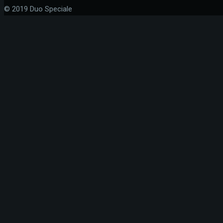
© 2019 Duo Speciale