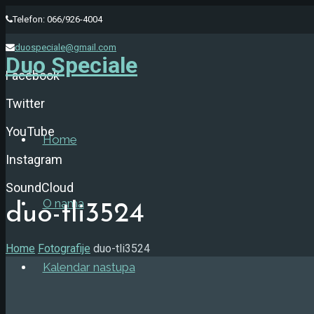
Telefon: 066/926-4004
duospeciale@gmail.com
Duo Speciale
Facebook
Twitter
YouTube
Home
Instagram
SoundCloud
O nama
duo-tli3524
Home
Fotografije
duo-tli3524
Kalendar nastupa