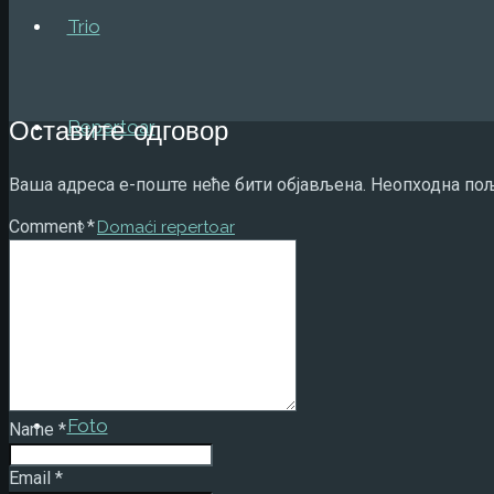
Trio
Repertoar
Оставите одговор
Ваша адреса е-поште неће бити објављена.
Неопходна пољ
Comment
*
Domaći repertoar
Strani repertoar
Foto
Name
*
Email
*