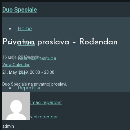
Duo Speciale
Home
Privatna proslava – Rođendan
O nama
16 маја, 2019
admin
Kalendar nastupa
View Calendar
21. May, 2019.
20:00 - 23:30
Trio
Duo Speciale na privatnoj proslavi.
Repertoar
Domaći repertoar
Strani repertoar
admin