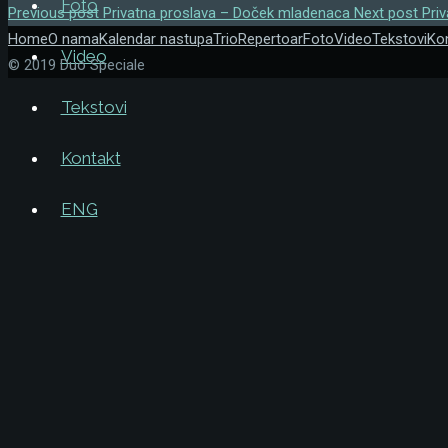
Foto
Previous post
Privatna proslava – Doček mladenaca
Next post
Pri
Home
O nama
Kalendar nastupa
Trio
Repertoar
Foto
Video
Tekstovi
Ko
Video
© 2019 Duo Speciale
Tekstovi
Kontakt
ENG