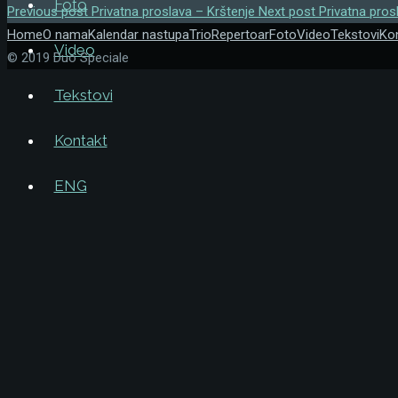
Foto
Previous post
Privatna proslava – Krštenje
Next post
Privatna pro
Home
O nama
Kalendar nastupa
Trio
Repertoar
Foto
Video
Tekstovi
Ko
Video
© 2019 Duo Speciale
Tekstovi
Kontakt
ENG