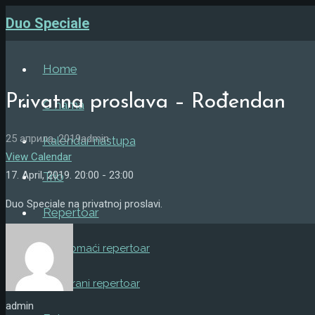
Duo Speciale
Home
Privatna proslava – Rođendan
O nama
25 априла, 2019
admin
Kalendar nastupa
View Calendar
17. April, 2019.
20:00 - 23:00
Trio
Duo Speciale na privatnoj proslavi.
Repertoar
Domaći repertoar
Strani repertoar
admin