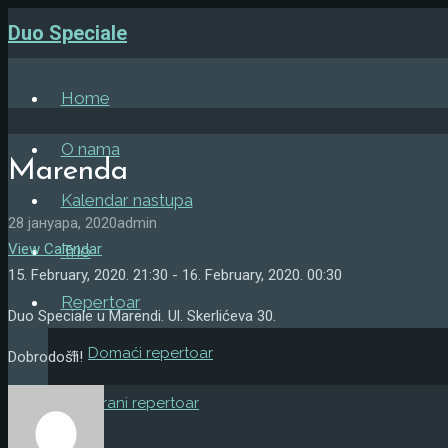
Duo Speciale
Home
O nama
Marenda
Kalendar nastupa
28 јануара, 2020
admin
View Calendar
Trio
15. February, 2020. 21:30 - 16. February, 2020. 00:30
Repertoar
Duo Speciale u Marendi. Ul. Skerlićeva 30.
Domaći repertoar
Dobrodošli!
Strani repertoar