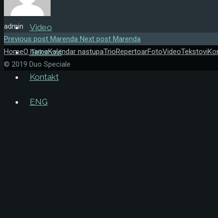
Foto
admin
Video
Previous post
Marenda
Next post
Marenda
Home
O nama
Kalendar nastupa
Trio
Repertoar
Foto
Video
Tekstovi
Ko
Tekstovi
© 2019 Duo Speciale
Kontakt
ENG